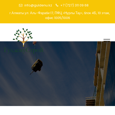
info@guldenu.kz
+7 (727) 311 09 68
г.Алматы ул. Аль-Фараби 17, ПФЦ «Нурлы Тау», блок 4Б, 10 этаж,
офис 1005/1006